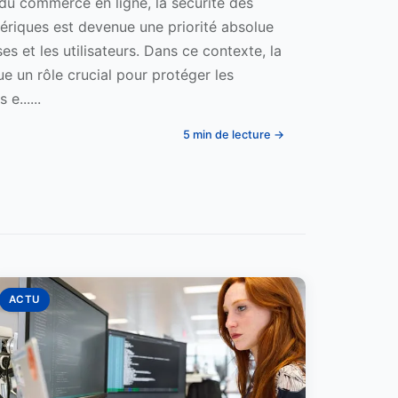
 du commerce en ligne, la sécurité des
ériques est devenue une priorité absolue
es et les utilisateurs. Dans ce contexte, la
e un rôle crucial pour protéger les
e......
5 min de lecture →
ACTU