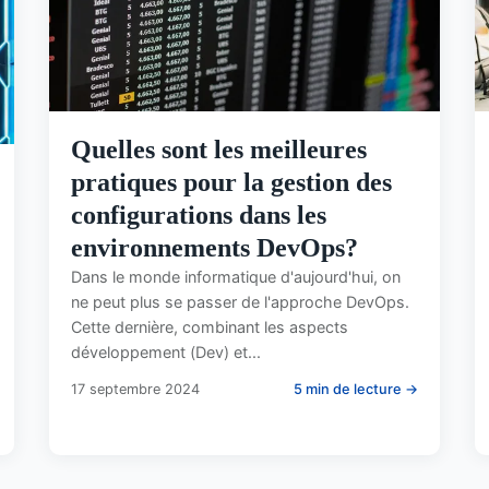
Quelles sont les meilleures
pratiques pour la gestion des
configurations dans les
environnements DevOps?
Dans le monde informatique d'aujourd'hui, on
ne peut plus se passer de l'approche DevOps.
Cette dernière, combinant les aspects
développement (Dev) et...
17 septembre 2024
5 min de lecture →