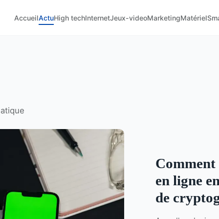
Accueil
Actu
High tech
Internet
Jeux-video
Marketing
Matériel
Sma
matique
Comment sé
en ligne e
de crypto