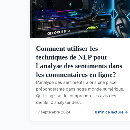
Comment utiliser les
techniques de NLP pour
l'analyse des sentiments dans
les commentaires en ligne?
L'analyse des sentiments a pris une place
prépondérante dans notre monde numérique.
Qu'il s'agisse de comprendre les avis des
clients, d'analyser des ...
17 septembre 2024
8 min de lecture →