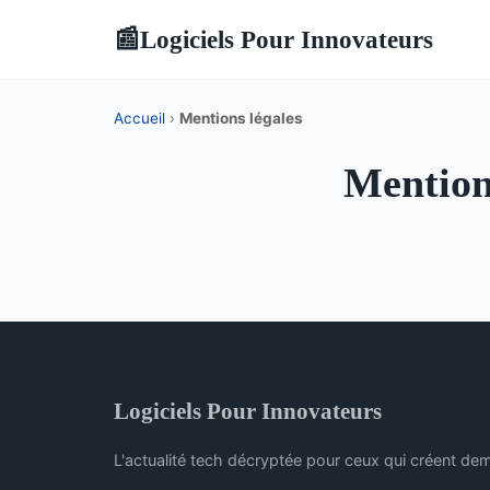
Logiciels Pour Innovateurs
📰
Accueil
›
Mentions légales
Mention
Logiciels Pour Innovateurs
L'actualité tech décryptée pour ceux qui créent de