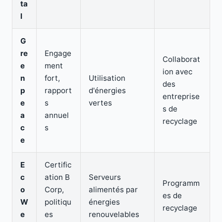
ta
l
G
re
Engage
Collaborat
e
ment
ion avec
n
fort,
Utilisation
des
p
rapport
d'énergies
entreprise
e
s
vertes
s de
a
annuel
recyclage
c
s
e
E
Certific
c
ation B
Serveurs
Programm
o
Corp,
alimentés par
es de
W
politiqu
énergies
recyclage
e
es
renouvelables