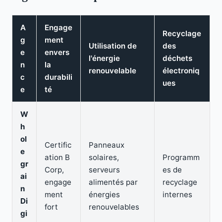
A
Engage
Recyclage
g
ment
Utilisation de
des
e
envers
l'énergie
déchets
n
la
renouvelable
électroniq
c
durabili
ues
e
té
W
h
ol
Certific
Panneaux
e
ation B
solaires,
Programm
gr
Corp,
serveurs
es de
ai
engage
alimentés par
recyclage
n
ment
énergies
internes
Di
fort
renouvelables
gi